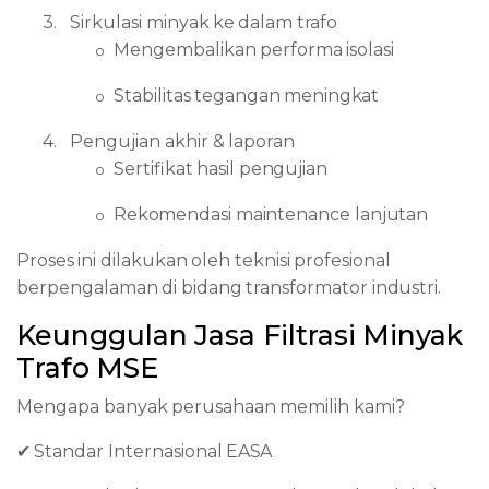
3.
Sirkulasi
minyak
ke
dalam
trafo
Mengembalikan
performa
isolasi
o
Stabilitas
tegangan
meningkat
o
4.
Pengujian
akhir
&
laporan
Sertifikat
hasil
pengujian
o
Rekomendasi
maintenance
lanjutan
o
Proses
ini
dilakukan
oleh
teknisi
profesional
berpengalaman
di
bidang
transformator
industri.
Keunggulan
Jasa
Filtrasi
Minyak
Trafo
MSE
Mengapa
banyak
perusahaan
memilih
kami?
✔
Standar
Internasional
EASA