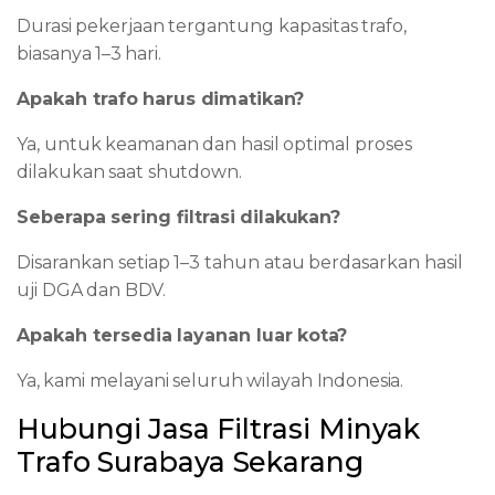
Durasi
pekerjaan
tergantung
kapasitas
trafo,
biasanya
1–3
hari.
Apakah
trafo
harus
dimatikan?
Ya,
untuk
keamanan
dan
hasil
optimal
proses
dilakukan
saat
shutdown.
Seberapa
sering
filtrasi
dilakukan?
Disarankan
setiap
1–3
tahun
atau
berdasarkan
hasil
uji
DGA
dan
BDV.
Apakah
tersedia
layanan
luar
kota?
Ya,
kami
melayani
seluruh
wilayah
Indonesia.
Hubungi
Jasa
Filtrasi
Minyak
Trafo
Surabaya
Sekarang