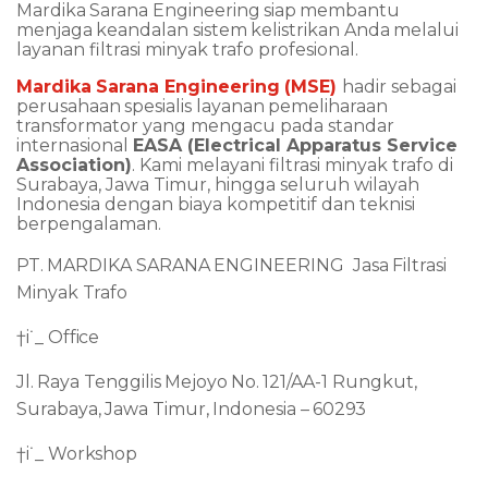
Mardika
Sarana
Engineering
siap
membantu
menjaga
keandalan
sistem
kelistrikan
Anda
melalui
layanan filtrasi minyak trafo profesional.
Mardika
Sarana
Engineering
(MSE)
hadir
sebagai
perusahaan
spesialis
layanan
pemeliharaan
transformator yang mengacu pada standar
internasional
EASA (Electrical Apparatus Service
Association)
. Kami melayani filtrasi minyak trafo di
Surabaya, Jawa Timur, hingga seluruh wilayah
Indonesia dengan biaya kompetitif dan teknisi
berpengalaman.
PT.
MARDIKA
SARANA
ENGINEERING
Jasa
Filtrasi
Minyak
Trafo
†
i
˙
_
Office
Jl.
Raya
Tenggilis
Mejoyo
No.
121/AA-1
Rungkut,
Surabaya,
Jawa
Timur,
Indonesia
–
60293
†
i
˙
_
Workshop