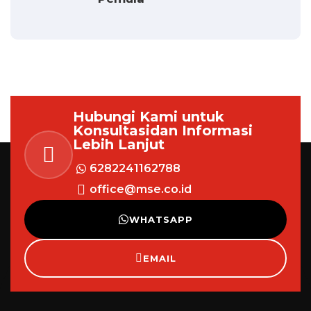
Hubungi Kami untuk
Konsultasi
dan Informasi
Lebih Lanjut
6282241162788
office@mse.co.id
WHATSAPP
EMAIL