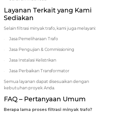
Layanan
Terkait
yang
Kami
Sediakan
Selain
filtrasi
minyak
trafo,
kami
juga
melayani:
Jasa
Pemeliharaan
Trafo
·
Jasa
Pengujian
&
Commissioning
·
Jasa
Instalasi
Kelistrikan
·
Jasa
Perbaikan
Transformator
·
Semua
layanan
dapat
disesuaikan
dengan
kebutuhan
proyek
Anda.
FAQ
–
Pertanyaan
Umum
Berapa
lama
proses
filtrasi
minyak
trafo?