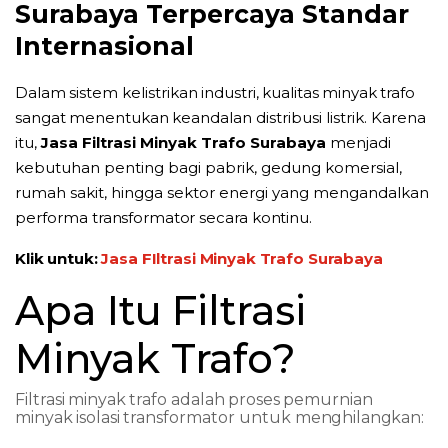
Surabaya Terpercaya Standar
Internasional
Dalam
sistem
kelistrikan
industri,
kualitas
minyak
trafo
sangat
menentukan
keandalan
distribusi listrik.
Karena
itu,
Jasa Filtrasi Minyak Trafo Surabaya
menjadi
kebutuhan
penting
bagi
pabrik, gedung komersial,
rumah sakit, hingga sektor energi yang mengandalkan
performa
transformator
secara
kontinu.
Klik untuk:
Jasa FIltrasi Minyak Trafo Surabaya
Apa
Itu
Filtrasi
Minyak
Trafo?
Filtrasi
minyak
trafo
adalah
proses
pemurnian
minyak
isolasi
transformator
untuk
menghilangkan: