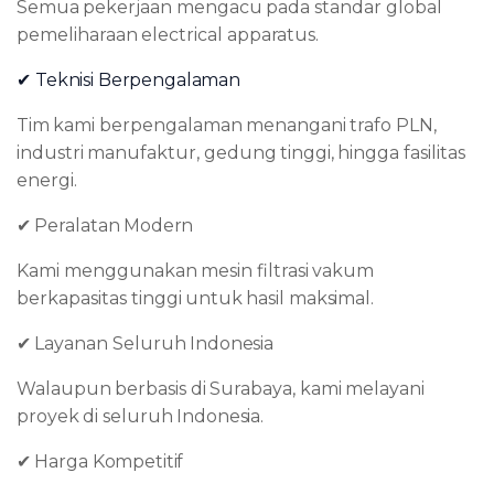
Semua
pekerjaan
mengacu
pada
standar
global
pemeliharaan
electrical
apparatus.
✔
Teknisi
Berpengalaman
Tim
kami
berpengalaman
menangani
trafo
PLN,
industri
manufaktur,
gedung
tinggi,
hingga fasilitas
energi.
✔
Peralatan
Modern
Kami
menggunakan
mesin
filtrasi
vakum
berkapasitas
tinggi
untuk
hasil
maksimal.
✔
Layanan
Seluruh
Indonesia
Walaupun
berbasis
di
Surabaya,
kami
melayani
proyek
di
seluruh
Indonesia.
✔
Harga
Kompetitif