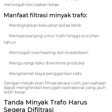
mencegah
kerusakan
besar.
Manfaat
filtrasi
minyak
trafo:
Meningkatkan
kekuatan
isolasi
listrik
·
Memperpanjang
umur
trafo
hingga
puluhan
·
tahun
Mencegah
overheating
dan
breakdown
·
Mengurangi
risiko
downtime
produksi
·
Menghemat
biaya
penggantian
trafo
·
Dengan
melakukan
filtrasi
secara
rutin,
perusahaan
dapat
menghindari
kerugian
operasional yang jauh
lebih besar.
Tanda
Minyak
Trafo
Harus
Segera
Difiltrasi