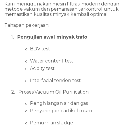
Kami
menggunakan
mesin
filtrasi
modern
dengan
metode
vakum
dan
pemanasan
terkontrol untuk
memastikan kualitas minyak kembali optimal.
Tahapan
pekerjaan:
1.
Pengujian
awal
minyak
trafo
BDV
test
o
Water
content
test
o
Acidity
test
o
Interfacial
tension
test
o
2.
Proses
Vacuum
Oil
Purification
Penghilangan
air
dan
gas
o
Penyaringan
partikel
mikro
o
Pemurnian
sludge
o