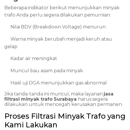
Beberapa
indikator
berikut
menunjukkan
minyak
trafo
Anda
perlu
segera
dilakukan
pemurnian:
Nilai
BDV
(Breakdown
Voltage)
menurun
·
Warna
minyak
berubah
menjadi
keruh
atau
·
gelap
Kadar
air
meningkat
·
Muncul
bau
asam
pada
minyak
·
Hasil
uji
DGA
menunjukkan
gas
abnormal
·
Jika
tanda-tanda
ini
muncul,
maka
layanan
jasa
filtrasi
minyak
trafo
Surabaya
harus
segera
dilakukan untuk mencegah kerusakan permanen.
Proses
Filtrasi
Minyak
Trafo
yang
Kami
Lakukan