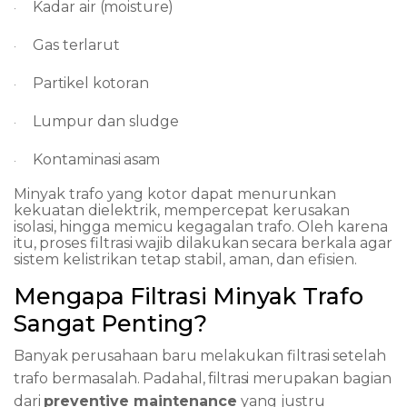
Kadar
air
(moisture)
·
Gas
terlarut
·
Partikel
kotoran
·
Lumpur
dan
sludge
·
Kontaminasi
asam
·
Minyak trafo yang kotor dapat menurunkan
kekuatan dielektrik, mempercepat kerusakan
isolasi,
hingga
memicu
kegagalan
trafo.
Oleh
karena
itu,
proses
filtrasi
wajib
dilakukan
secara berkala agar
sistem kelistrikan tetap stabil, aman, dan efisien.
Mengapa
Filtrasi
Minyak
Trafo
Sangat
Penting?
Banyak
perusahaan
baru
melakukan
filtrasi
setelah
trafo
bermasalah.
Padahal,
filtrasi
merupakan
bagian
dari
preventive
maintenance
yang
justru